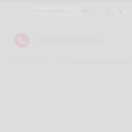
082282997885
Sunday, 09 Aug 2026
Selamat berkunjung
Selamat berkunjung
Selamat berkun