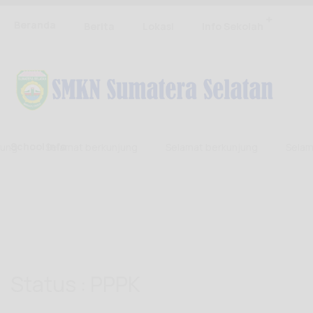
Beranda
Berita
Lokasi
Info Sekolah
School Info
Selamat berkunjung
Selamat berkunjung
Selamat b
Status : PPPK