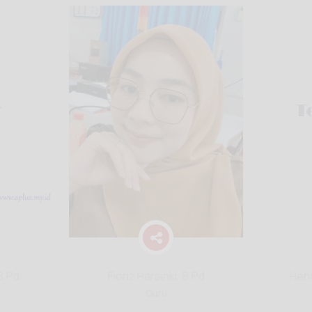
S.Pd
Fioriz Harsinki, S.Pd
Hend
Guru