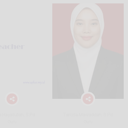
a Hayatullah, S.Pd
Tanzila Mawaddah, S.Pd
Guru
Guru