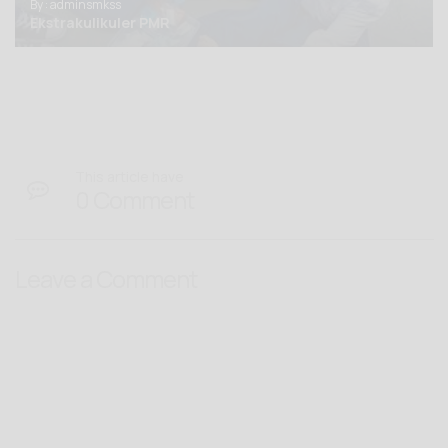
By : adminsmkss
Ekstrakulikuler PMR
This article have
0 Comment
Leave a Comment