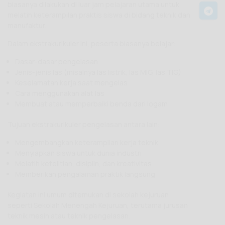
biasanya dilakukan di luar jam pelajaran utama untuk
melatih keterampilan praktis siswa di bidang teknik dan
manufaktur.
Dalam ekstrakurikuler ini, peserta biasanya belajar:
Dasar-dasar pengelasan
Jenis-jenis las (misalnya las listrik, las MIG, las TIG)
Keselamatan kerja saat mengelas
Cara menggunakan alat las
Membuat atau memperbaiki benda dari logam
Tujuan ekstrakurikuler pengelasan antara lain:
Mengembangkan keterampilan kerja teknik
Menyiapkan siswa untuk dunia industri
Melatih ketelitian, disiplin, dan kreativitas
Memberikan pengalaman praktik langsung
Kegiatan ini umum ditemukan di sekolah kejuruan
seperti
Sekolah Menengah Kejuruan
, terutama jurusan
teknik mesin atau teknik pengelasan.