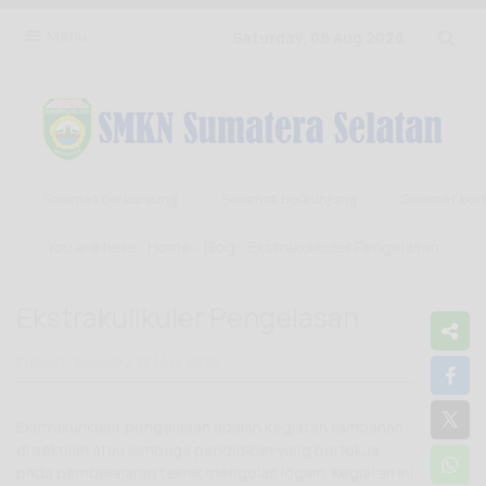
Menu
Saturday, 08 Aug 2026
Selamat berkunjung
Selamat berkunjung
Selamat berkunj
You are here :
Home
-
Blog
- Ekstrakulikuler Pengelasan
Ekstrakulikuler Pengelasan
Publish : Tuesday, 12 May 2026
Ekstrakurikuler pengelasan adalah kegiatan tambahan
di sekolah atau lembaga pendidikan yang berfokus
pada pembelajaran teknik mengelas logam. Kegiatan ini