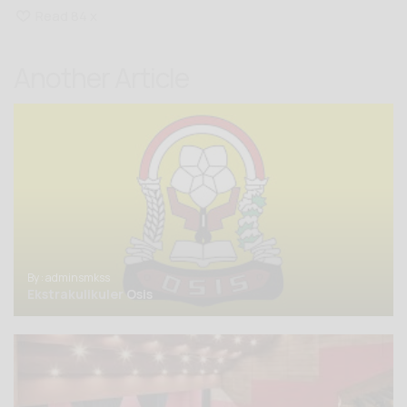
Read 84 x
Another Article
By : adminsmkss
Ekstrakulikuler Osis