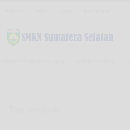
Beranda
Berita
Lokasi
Info Sekolah
School Info
jung
Selamat berkunjung
Selamat berkunjung
Sela
Tag : metode