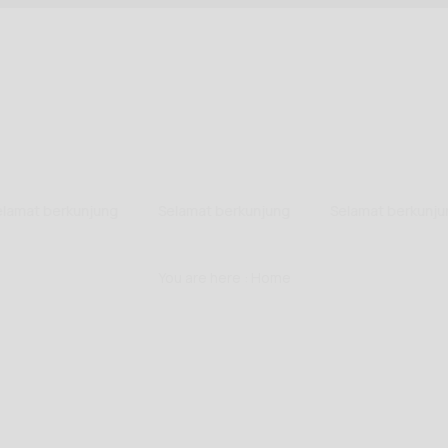
mat berkunjung
Selamat berkunjung
Selamat berkunjung
You are here :
Home